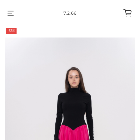
7.2.66
-35%