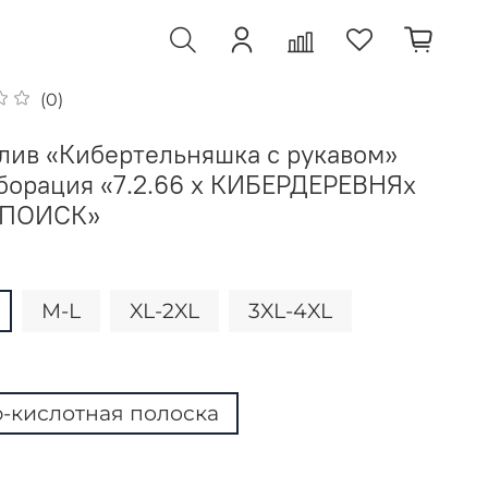
(0)
лив «Кибертельняшка с рукавом»
борация «7.2.66 х КИБЕРДЕРЕВНЯх
ПОИСК»
M-L
XL-2XL
3XL-4XL
-кислотная полоска