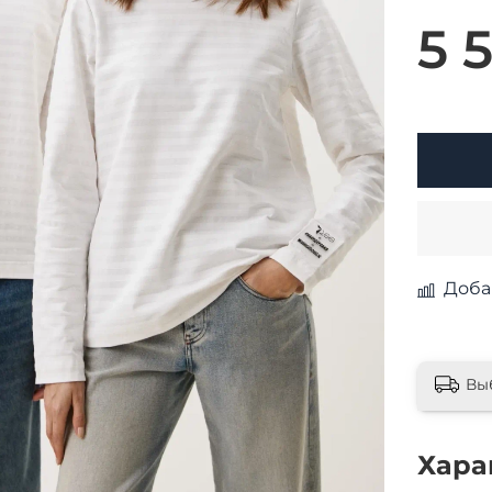
5 
Доба
Вы
Хара