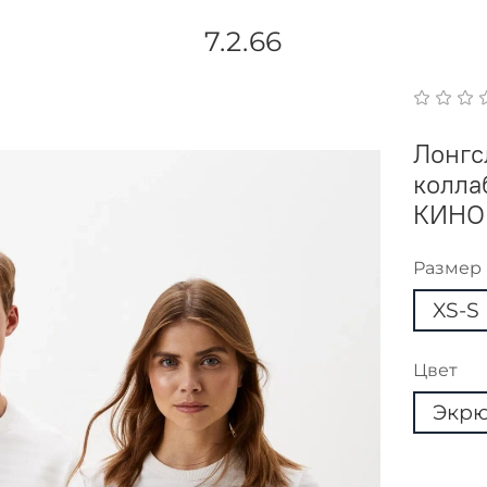
7.2.66
Лонгс
колла
КИНО
Размер
XS-S
Цвет
Экрю