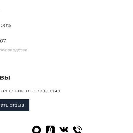
с
100%
-07
роизводства
ывы
 еще никто не оставлял
ать отзыв