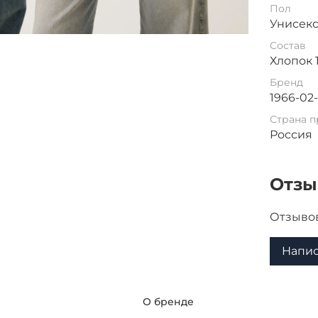
Пол
Унисек
Состав
Хлопок 
Бренд
1966-02
Страна п
Россия
Отз
Отзывов
Напис
я
О бренде