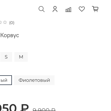
(0)
 Корвус
S
M
ный
Фиолетовый
950 ₽
9 900 ₽